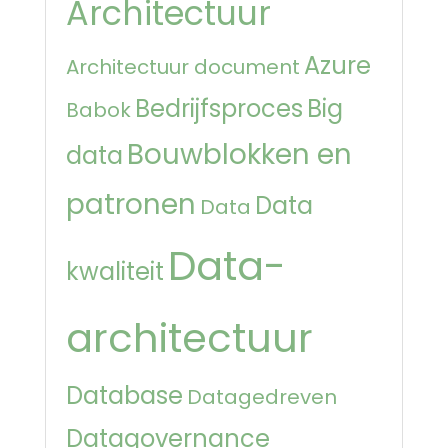
Architectuur
Azure
Architectuur document
Bedrijfsproces
Big
Babok
Bouwblokken en
data
patronen
Data
Data
Data-
kwaliteit
architectuur
Database
Datagedreven
Datagovernance