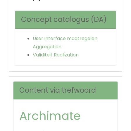
Concept catalogus (DA)
User interface maatregelen
Aggregation
Validiteit Realization
Content via trefwoord
Archimate