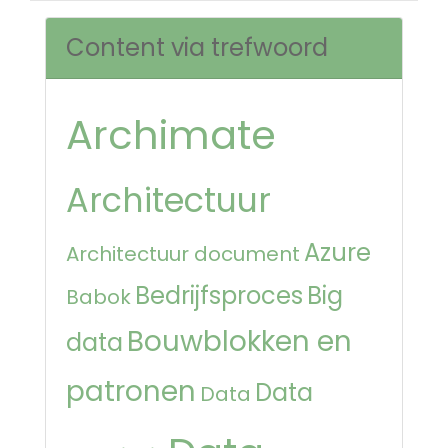
Content via trefwoord
Archimate
Architectuur
Azure
Architectuur document
Bedrijfsproces
Big
Babok
Bouwblokken en
data
patronen
Data
Data