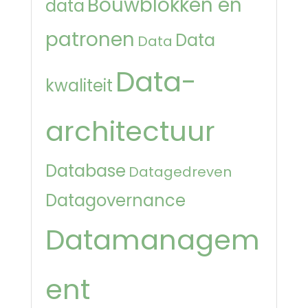
Bouwblokken en
data
patronen
Data
Data
Data-
kwaliteit
architectuur
Database
Datagedreven
Datagovernance
Datamanagem
ent