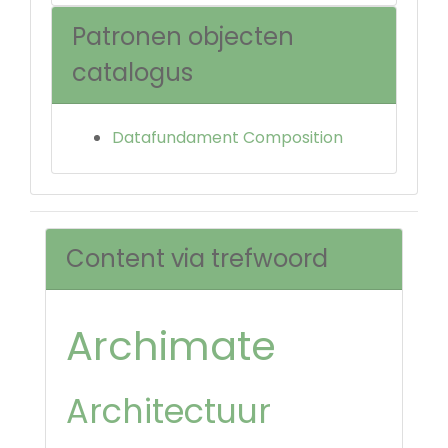
Patronen objecten
catalogus
Datafundament Composition
Content via trefwoord
Archimate
Architectuur