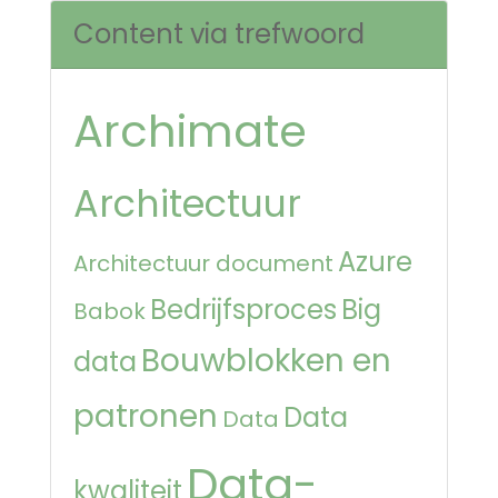
Content via trefwoord
Archimate
Architectuur
Azure
Architectuur document
Bedrijfsproces
Big
Babok
Bouwblokken en
data
patronen
Data
Data
Data-
kwaliteit