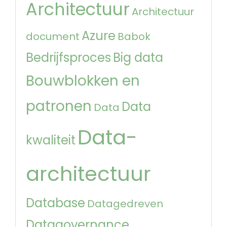
Architectuur
Architectuur
Azure
document
Babok
Bedrijfsproces
Big data
Bouwblokken en
patronen
Data
Data
Data-
kwaliteit
architectuur
Database
Datagedreven
Datagovernance