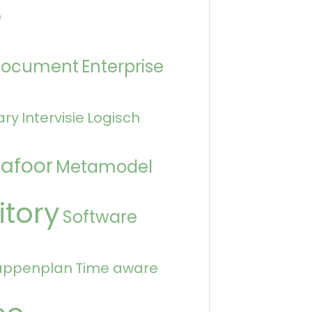
e
Document
Enterprise
ary
Intervisie
Logisch
afoor
Metamodel
itory
Software
appenplan
Time aware