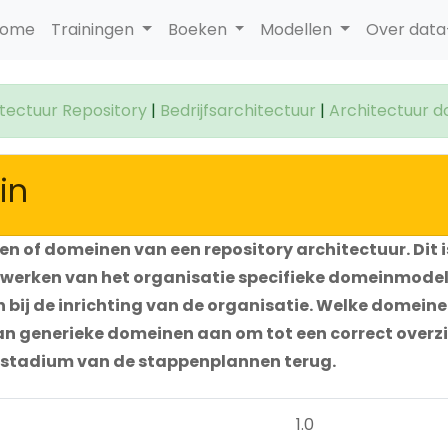
ome
Trainingen
Boeken
Modellen
Over dat
itectuur Repository
|
Bedrijfsarchitectuur
|
Architectuur 
in
en of domeinen van een repository architectuur. Dit i
itwerken van het organisatie specifieke domeinmodel
j de inrichting van de organisatie. Welke domeinen 
 van generieke domeinen aan om tot een correct over
 stadium van de stappenplannen terug.
1.0