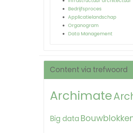
Infrastructuur architectuur
Bedrijfsproces
Applicatielandschap
Organogram
Data Management
Content via trefwoord
Archimate
Arc
Bouwblokken
Big data