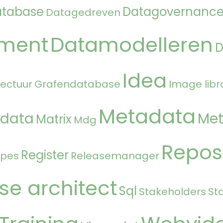
atabase
Datagovernanc
Datagedreven
ment
Datamodelleren
Idea
tectuur
Grafendatabase
Image libr
Metadata
 data
Met
Matrix
Mdg
Repos
Register
ipes
Releasemanager
se architect
Sql
Stakeholders
St