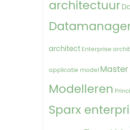
architectuur
D
Datamanage
architect
Enterprise archi
Master
applicatie model
Modelleren
Princ
Sparx enterpri