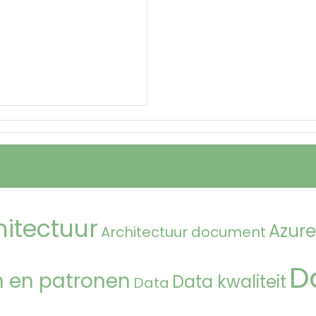
hitectuur
Azure
Architectuur document
D
 en patronen
Data kwaliteit
Data