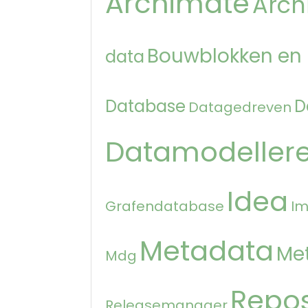
Archimate
Arch
Bouwblokken en
data
Database
D
Datagedreven
Datamodeller
Idea
Grafendatabase
Im
Metadata
Me
Mdg
Repos
Releasemanager