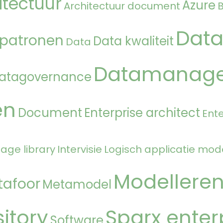
itectuur
Azure
Architectuur document
Data
 patronen
Data kwaliteit
Data
Datamanag
atagovernance
en
Document
Enterprise architect
Ente
age library
Intervisie
Logisch applicatie mod
Modellere
tafoor
Metamodel
itory
Sparx enter
Software