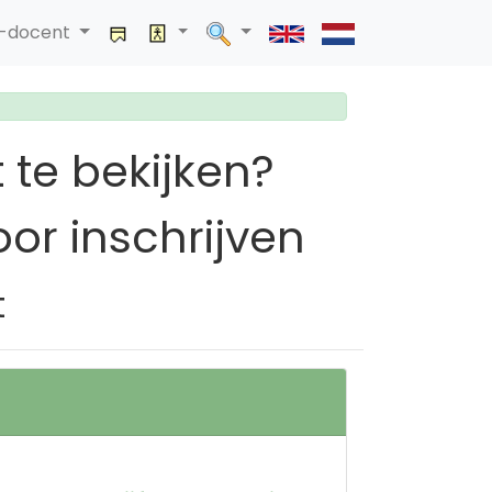
a-docent
 te bekijken?
or inschrijven
t