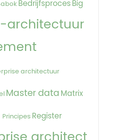
Bedrijfsproces
Big
Babok
-architectuur
ement
rprise architectuur
Master data
Matrix
el
n
Register
Principes
prise architect