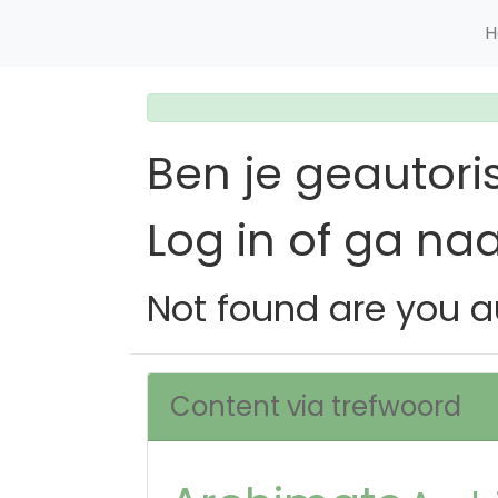
H
Ben je geautori
Log in of ga na
Not found are you a
Content via trefwoord