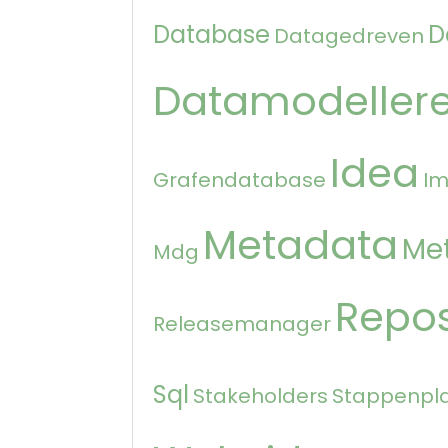
Database
D
Datagedreven
Datamodeller
Idea
Grafendatabase
Im
Metadata
Me
Mdg
Repos
Releasemanager
Sql
Stakeholders
Stappenpl