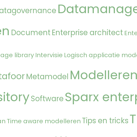
Datamanag
atagovernance
en
Document
Enterprise architect
Ente
age library
Intervisie
Logisch applicatie mod
Modellere
tafoor
Metamodel
itory
Sparx enter
Software
T
Tips en tricks
an
Time aware modelleren