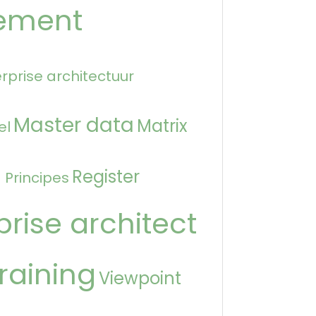
ement
rprise architectuur
Master data
Matrix
el
n
Register
Principes
prise architect
raining
Viewpoint