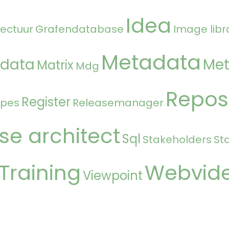
Idea
tectuur
Grafendatabase
Image libr
Metadata
 data
Met
Matrix
Mdg
Repos
Register
ipes
Releasemanager
se architect
Sql
Stakeholders
St
Training
Webvid
Viewpoint