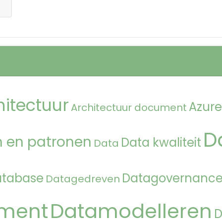
hitectuur
Azure
Architectuur document
D
 en patronen
Data kwaliteit
Data
atabase
Datagovernanc
Datagedreven
ment
Datamodelleren