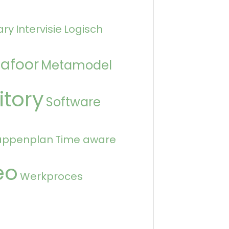
ary
Intervisie
Logisch
afoor
Metamodel
itory
Software
appenplan
Time aware
eo
Werkproces