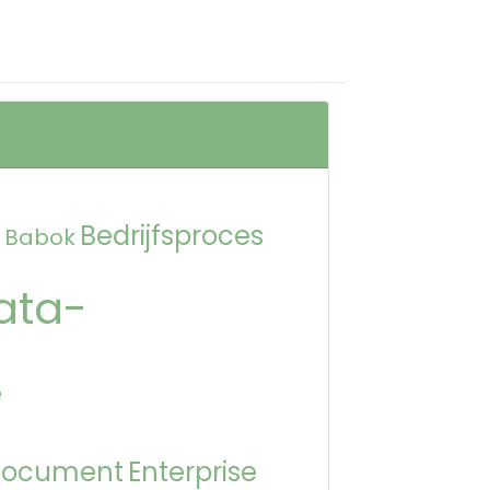
Bedrijfsproces
Babok
ata-
e
Document
Enterprise