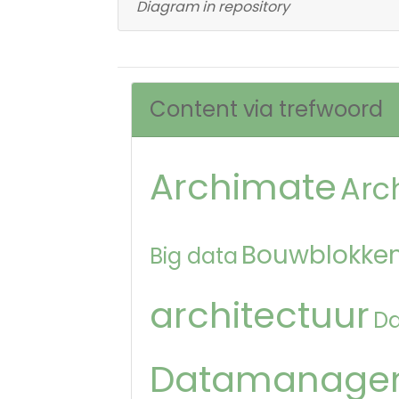
Diagram in repository
Content via trefwoord
Archimate
Arc
Bouwblokken
Big data
architectuur
D
Datamanage